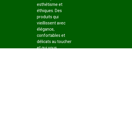
esthétisme et
éthiques. Des
produits qui
vieillissent avec
élégance,
confortables et
délicats au toucher
et qui vous
permettent de
profiter de votre
extérieur au
quotidien avec un
esprit marqué et un
style unique.
L’Atelier JCT vous
propose le
revêtement le plus
adapté à votre
extérieur, celui
dont le coloris