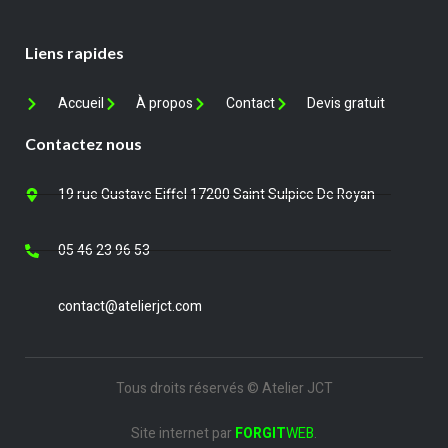
Liens rapides
Accueil
À propos
Contact
Devis gratuit
Contactez nous
19 rue Gustave Eiffel 17200 Saint Sulpice De Royan
05 46 23 96 53
contact@atelierjct.com
Tous droits réservés © Atelier JCT
Site internet par
FORGIT
WEB
.