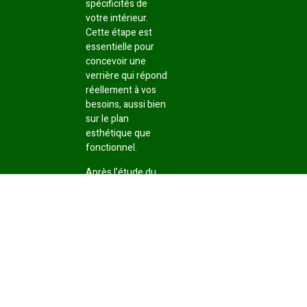
spécificités de
votre intérieur.
Cette étape est
essentielle pour
concevoir une
verrière qui répond
réellement à vos
besoins, aussi bien
sur le plan
esthétique que
fonctionnel.
Après l’étude du
projet, nous
réalisons une
conception
personnalisée en
tenant compte des
dimensions
disponibles et du
style recherché.
Chaque détail est