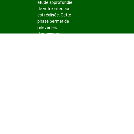
étude approfondie
de votre intérieur
est réalisée. Cette
phase permet de
relever les
dimensions
exactes, d’anticiper
les contraintes
techniques et
d’adapter le projet
aux spécificités de
votre intérieur.
La
pose est ensuite
effectuée avec
rigueur, dans le
respect des
règles de l’art et
des délais
convenus.
Contactez-
nous